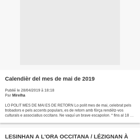
Calendièr del mes de mai de 2019
Publié le 28/04/2019 à 18:18
Par
Mirelha
LO POLIT MES DE MAI ES DE RETORN Lo polit mes de mai, celebrat pels
trobadors e pels accents populars, es de retorn amb fòrça rendètz-vos
culturals e associatius occitans. Ne vaquí un brave escapolon. * fins al 18 de
mai : - Bram , Eburomagus : Le Mois...
LESINHAN A L'ORA OCCITANA / LÉZIGNAN À