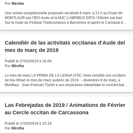
Par
Mirelha
Une soirée exceptionnelle proposée vendredi 8 mars, à 21 h au Foyer de
MONTLAUR par l’IEO-Aude et la MJC-L’ABRIBUS EBTè ! Elèctro bal trad
Sur la route du Festival Tradicionarius à Barcelone et après le Carnaval de
Pau, Joan Francés Tisnèr et ses musiciens...
Calendièr de las activitats occitanas d'Aude del
mes de març de 2019
Publié le 27/02/2019 à 16:06
Par
Mirelha
Lo mes de març LA PRIMA DE LA LENGA D'ÒC Unes rendètz-vos occitans
de tria ritman lo mes de març audenc de 2019 : - divendres 8 de març, a
Montlaur : Joan-Francés Tisnèr e sos musicaires interprètan lo concèrt-balèti
EBTè ! - del 8 de març al 28 d'abril,...
Las Febrejadas de 2019 / Animations de Février
au Cercle occitan de Carcassona
Publié le 17/02/2019 à 15:18
Par
Mirelha