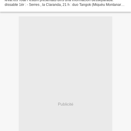
levat los Total Festum presentats dins una informacion desseparada. *
dissabte 1èr : - Serres , la Claranda, 21 h : duo Tangok (Miquèu Montanaro -
Moser Adam) http://www.laclaranda.eu/evenement.php?id=502...
Publicité