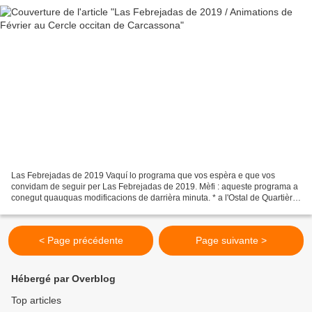
Las Febrejadas de 2019 Vaquí lo programa que vos espèra e que vos
convidam de seguir per Las Febrejadas de 2019. Mèfi : aqueste programa a
conegut quauquas modificacions de darrièra minuta. * a l'Ostal de Quartièr
(78, la Barbacana, a Carcassona) • Divendres...
< Page précédente
Page suivante >
Hébergé par Overblog
Top articles