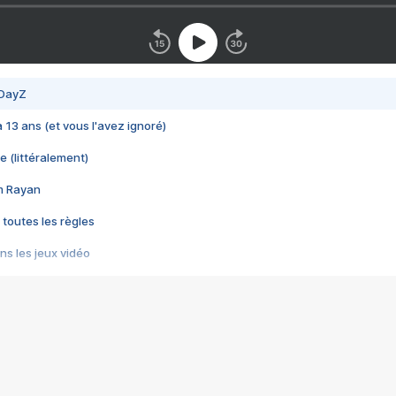
 DayZ
 a 13 ans (et vous l'avez ignoré)
e (littéralement)
im Rayan
 toutes les règles
s les jeux vidéo
us choquant de Rockstar ? - Le scandale BULLY
e plus moche de Steam
du RÊVE tourne au CAUCHEMAR
pendant 8 heures