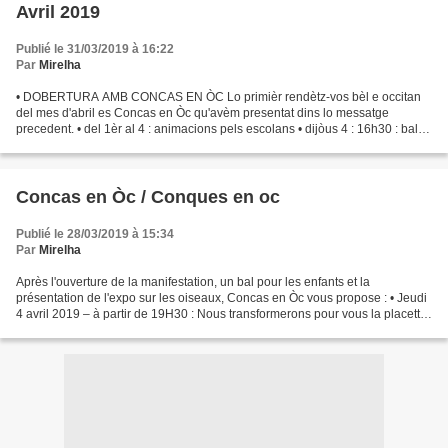
Avril 2019
Publié le 31/03/2019 à 16:22
Par
Mirelha
• DOBERTURA AMB CONCAS EN ÒC Lo primièr rendètz-vos bèl e occitan
del mes d'abril es Concas en Òc qu'avèm presentat dins lo messatge
precedent. • del 1èr al 4 : animacions pels escolans • dijòus 4 : 16h30 : balèti
pels enfants amb Camille en Bal ; 18h...
Concas en Òc / Conques en oc
Publié le 28/03/2019 à 15:34
Par
Mirelha
Après l'ouverture de la manifestation, un bal pour les enfants et la
présentation de l'expo sur les oiseaux, Concas en Òc vous propose : • Jeudi
4 avril 2019 – à partir de 19H30 : Nous transformerons pour vous la placette
devant la mairie en Estanket...