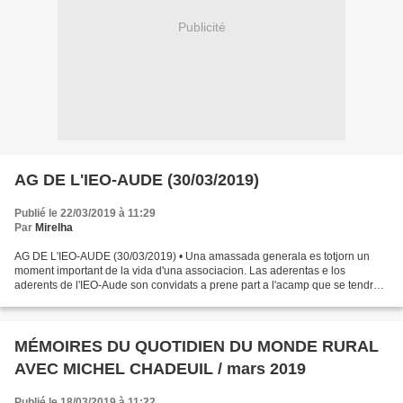
Publicité
AG DE L'IEO-AUDE (30/03/2019)
Publié le 22/03/2019 à 11:29
Par
Mirelha
AG DE L'IEO-AUDE (30/03/2019) • Una amassada generala es totjorn un
moment important de la vida d'una associacion. Las aderentas e los
aderents de l'IEO-Aude son convidats a prene part a l'acamp que se tendrà
aqueste dissabte 30 de març de matin a l'ostal...
MÉMOIRES DU QUOTIDIEN DU MONDE RURAL
AVEC MICHEL CHADEUIL / mars 2019
Publié le 18/03/2019 à 11:22