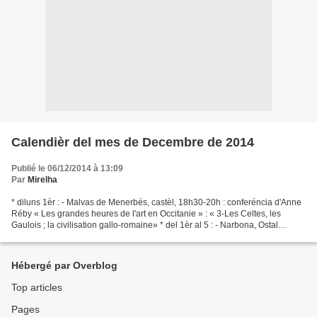
Calendièr del mes de Decembre de 2014
Publié le 06/12/2014 à 13:09
Par
Mirelha
* diluns 1èr : - Malvas de Menerbés, castèl, 18h30-20h : conferéncia d'Anne
Réby « Les grandes heures de l'art en Occitanie » : « 3-Les Celtes, les
Gaulois ; la civilisation gallo-romaine» * del 1èr al 5 : - Narbona, Ostal
occitan : a l'entorn de Frederic...
Hébergé par Overblog
Top articles
Pages