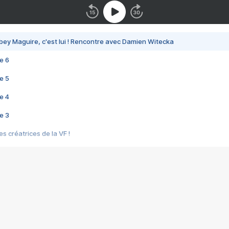
bey Maguire, c'est lui ! Rencontre avec Damien Witecka
e 6
e 5
e 4
e 3
s créatrices de la VF !
e 2
e 1
e Mektoub My Love arrive enfin ! Rencontre avec Shaïn Boumedine et Sal
i : après Toni en famille
elle réalise le bouleversant Dites lui que je l'aime