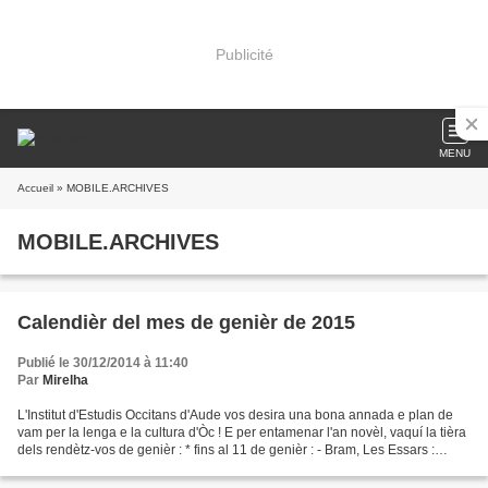
Publicité
MENU
Accueil
» MOBILE.ARCHIVES
MOBILE.ARCHIVES
Calendièr del mes de genièr de 2015
Publié le 30/12/2014 à 11:40
Par
Mirelha
L'Institut d'Estudis Occitans d'Aude vos desira una bona annada e plan de
vam per la lenga e la cultura d'Òc ! E per entamenar l'an novèl, vaquí la tièra
dels rendètz-vos de genièr : * fins al 11 de genièr : - Bram, Les Essars :
mòstra de fotografias...