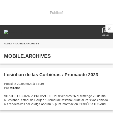
Publicité
MENU
Accueil
» MOBILE.ARCHIVES
MOBILE.ARCHIVES
Lesinhan de las Corbièras : Promaude 2023
Publié le 22/05/2023 à 17:49
Par
Mirelha
VILATGE OCCITAN A PROMAUDE Del divendres 26 al dimenge 29 de mai,
a Lesinhan, estadi de Gaujac : Promaude-festenal Aude al País vos convida
als rendètz-vos del Vilatge occitan : - punt informacion CIRDÒC e IEO-Aude
- estanquet de la Calandreta Lo Cigal...