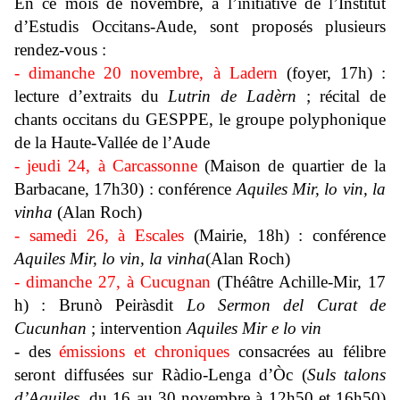
En ce mois de novembre, à l’initiative de l’Institut
d’Estudis Occitans-Aude, sont proposés plusieurs
rendez-vous :
- dimanche 20 novembre, à Ladern
(foyer, 17h) :
lecture d’extraits du
Lutrin de Ladèrn
; récital de
chants occitans du GESPPE, le groupe polyphonique
de la Haute-Vallée de l’Aude
- jeudi 24, à Carcassonne
(Maison de quartier de la
Barbacane, 17h30) : conférence
Aquiles Mir, lo vin, la
vinha
(Alan Roch)
- samedi 26, à Escales
(Mairie, 18h) : conférence
Aquiles Mir, lo vin, la vinha
(Alan Roch)
- dimanche 27, à Cucugnan
(Théâtre Achille-Mir, 17
h) :
Brunò Peiràs
dit
Lo Sermon del Curat de
Cucunhan
; intervention
Aquiles Mir e lo vin
- des
émissions et chroniques
consacrées au félibre
seront diffusées sur Ràdio-Lenga d’Òc (
Suls talons
d’Aquiles,
du 16 au 30 novembre à 12h50 et 16h50
)