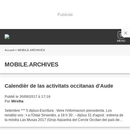
Publicité
MENU
Accueil
» MOBILE.ARCHIVES
MOBILE.ARCHIVES
Calendièr de las activitats occitanas d'Aude
Publié le 30/08/2017 à 17:16
Par
Mirelha
Setembre *** 5 dijòus-Escritura : Veire l'informacion precedenta. Los
rendètz-vos : • a l'Ostal Sirventés, a 18 h 30 : - dijòus 31 d'agost : estrena de
la mòstra Las Musas 2017 (Grop Aqüarèla del Cercle Occitan del país de
Carcassona) - dijòus 7 de setembre...