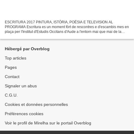
ESCRITURA 2017 PINTURA, ISTÒRIA, POËSIA E TELEVISION AL
PROGRAMA Escritura es un moment fòrt de rescontres e d'escambis mes en
plaça per l'Institut d'Estudis Occitans d'Aude a l'entorn mai que mai de la
literatura occitana o de libres sus Occitania. La...
Hébergé par Overblog
Top articles
Pages
Contact
Signaler un abus
C.G.U.
Cookies et données personnelles
Préférences cookies
Voir le profil de Mirelha sur le portail Overblog