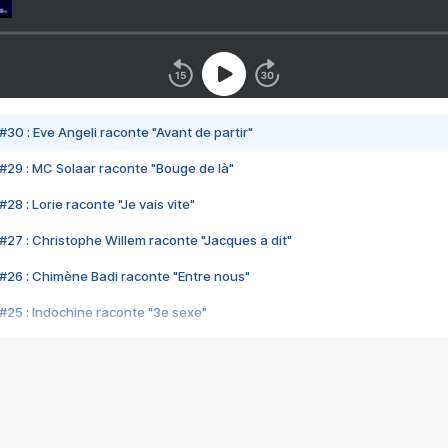
#30 : Eve Angeli raconte "Avant de partir"
#29 : MC Solaar raconte "Bouge de là"
28 : Lorie raconte "Je vais vite"
#27 : Christophe Willem raconte "Jacques a dit"
#26 : Chimène Badi raconte "Entre nous"
#25 : Indochine raconte "3e sexe"
#24 : Zaho raconte "C'est chelou"
#23 : Patrick Bruel raconte "Au café des délices"
#22 : Kyo raconte "Le chemin"