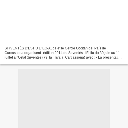
SIRVENTÉS D'ESTIU L'IEO-Aude et le Cercle Occitan del País de
Carcassona organisent l'édition 2014 du Sirventés d'Estiu du 30 juin au 11
juillet à l'Ostal Sirventés (79, la Trivala, Carcassona) avec : - La présentation
d'une exposition de photographies...