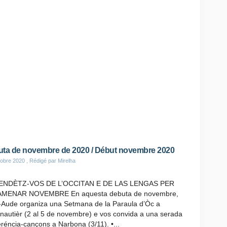
ta de novembre de 2020 / Début novembre 2020
obre 2020
, Rédigé par Mirelha
ENDÈTZ-VOS DE L’OCCITAN E DE LAS LENGAS PER
MENAR NOVEMBRE En aquesta debuta de novembre,
O-Aude organiza una Setmana de la Paraula d’Òc a
nautièr (2 al 5 de novembre) e vos convida a una serada
réncia-cançons a Narbona (3/11). •...