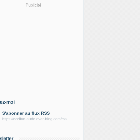
Publicité
ez-moi
S'abonner au flux RSS
https://occitan-aude.over-blog.com/rss
letter