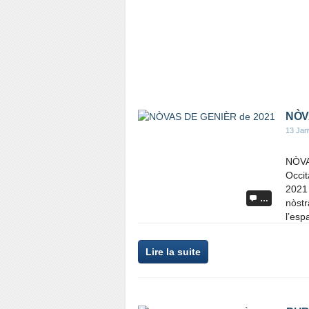
NÒV
13 Jan
NÒVA
Occit
2021
…
nòstr
l’esp
Lire la suite