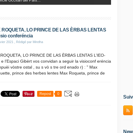
 DE LA NAISSANCE D’ACHILLE MIR...
 ROQUETA, LO PRINCE DE LAS ÈRBAS LENTAS
isio conferéncia
vier 2021
, Rédigé par Mirelha
ROQUETA, LO PRINCE DE LAS ÈRBAS LENTAS L’IEO-
e l’Espaci Gibèrt vos convidan a seguir la visioconf eréncia
puèi vòstre ostal , su s vò s tre ord enado r) : " Max
uette, prince des herbes lentes Max Roqueta, prince de
Repost
0
Suiv
News