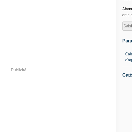
Abonn
articl
Pag
Cal
d'a
Publicité
Caté