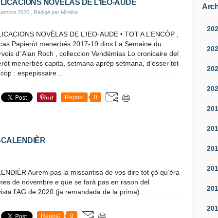
LICACIONS NOVÈLAS DE L’IEO-AUDE
Arch
cembre 2020
, Rédigé par Mirelha
20
ICACIONS NOVÈLAS DE L’IEO-AUDE • TOT A L’ENCÒP ,
icas Papieròt menerbés 2017-19 dins La Semaine du
20
vois d’ Alan Roch , colleccion Vendémias Lo cronicaire del
eròt menerbés capita, setmana aprèp setmana, d’èsser tot
20
ncòp : espepissaire...
20
Repost
0
20
20
-CALENDIÈR
20
20
ÈR Aurem pas la missantisa de vos dire tot çò qu’èra
o mes de novembre e que se farà pas en rason del
20
ista l’AG de 2020 (ja remandada de la prima)...
20
Repost
0