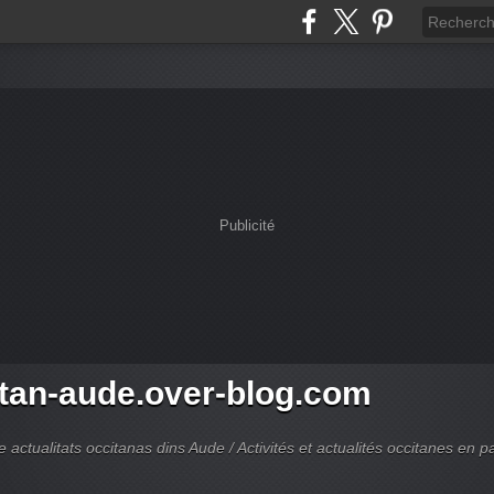
Publicité
tan-aude.over-blog.com
 e actualitats occitanas dins Aude / Activités et actualités occitanes en p