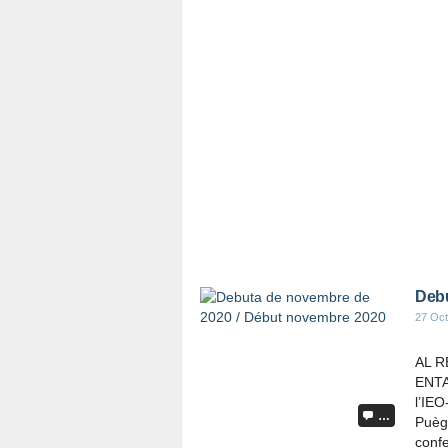
Debu
27 Oct
AL R
ENTA
l’IE
…
Puèg
confe