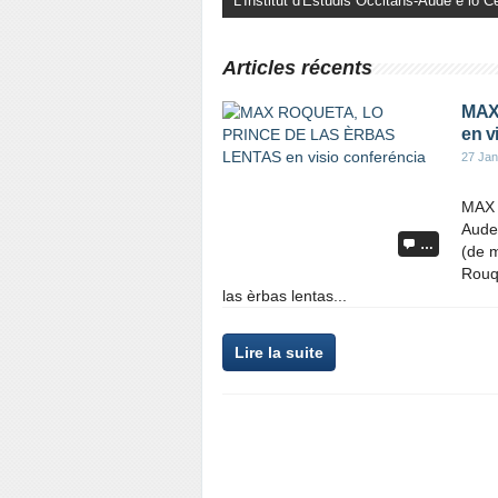
LES RENDEZ-VOUS DU BICENTENAIRE
Articles récents
MAX
en v
27 Jan
MAX 
Aude 
…
(de m
Rouq
las èrbas lentas...
Lire la suite