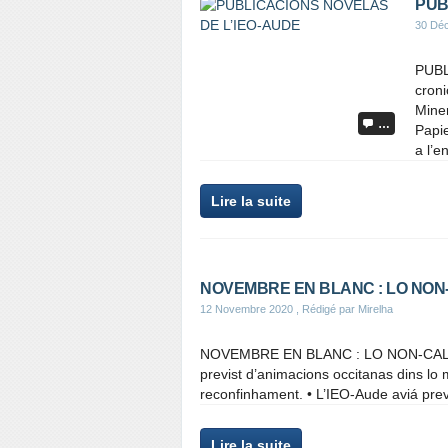
PUB
30 Dé
PUBL
cron
Miner
…
Papi
a l’e
Lire la suite
NOVEMBRE EN BLANC : LO NON
12 Novembre 2020
, Rédigé par Mirelha
NOVEMBRE EN BLANC : LO NON-CALENDI
previst d’animacions occitanas dins l
reconfinhament. • L’IEO-Aude aviá prev
Lire la suite