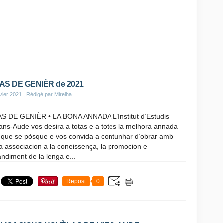
AS DE GENIÈR de 2021
vier 2021
, Rédigé par Mirelha
S DE GENIÈR • LA BONA ANNADA L’Institut d’Estudis
ans-Aude vos desira a totas e a totes la melhora annada
 que se pòsque e vos convida a contunhar d’obrar amb
a associacion a la coneissença, la promocion e
andiment de la lenga e...
Repost
0